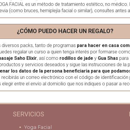
OGA FACIAL es un método de tratamiento estético, no médico. 
evia (como bruces, hemiplejía facial o similar), consultes antes a
¿CÓMO PUEDO HACER UN REGALO?
s diversos packs, tanto de programas
para hacer en casa como
uedes regalar un curso a quien tenga interés por formarse como 
asaje Saho Elixir
, así como
rodillos de jade
y
Gua Shas
para 
oductos y servicios deseados y sigue las instrucciones de la p
llenar los datos de la persona beneficiaria para que podamo
ecibirás un correo electrónico con el código de identificación
legir entre el envío al domicilio que nos indiques o pasar a recog
SERVICIOS
Yoga Facial